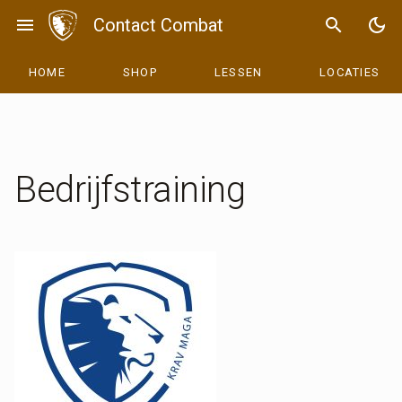
Skip
menu
Contact Combat
search
dark_mode
to
content
HOME
SHOP
LESSEN
LOCATIES
Bedrijfstraining