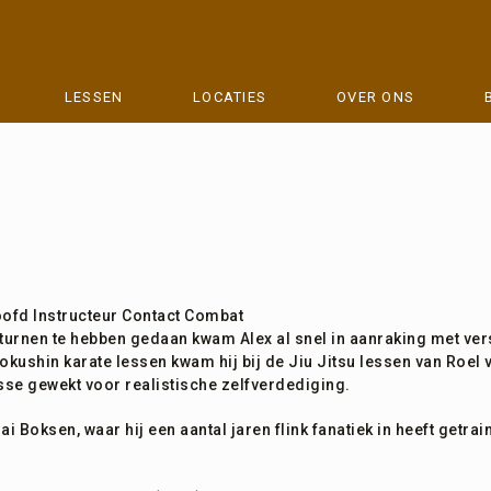
LESSEN
LOCATIES
OVER ONS
oofd Instructeur Contact Combat
 turnen te hebben gedaan kwam Alex al snel in aanraking met ve
yokushin karate lessen kwam hij bij de Jiu Jitsu lessen van Roel
esse gewekt voor realistische zelfverdediging.
ai Boksen, waar hij een aantal jaren flink fanatiek in heeft getr