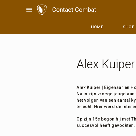
Skip
menu
Contact Combat
to
content
HOME
SHOP
Alex Kuiper
Alex Kuiper | Eigenaar en H
Na in zijn vroege jeugd aan
het volgen van een aantal k
terecht. Hier werd de inter
Op zijn 15e begon hij met Th
succesvol heeft gevochten.