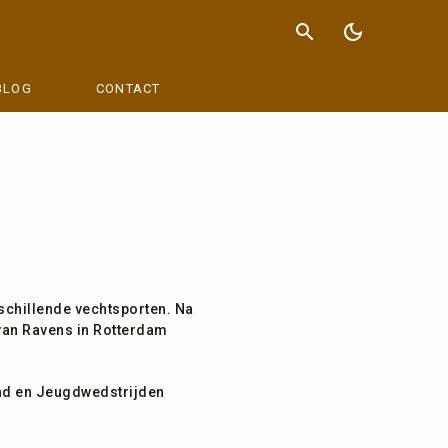
search
dark_mode
BLOG
CONTACT
rschillende vechtsporten. Na
 van Ravens in Rotterdam
aind en Jeugdwedstrijden