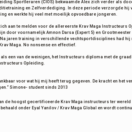
pleiding Sportleraren (CIOS) bekwaamde Alex zich verder als doc
ditietraining en Zelfverdediging. In deze periode verzorgde hij
ng en werkte hij veel met moeilijk opvoedbare jongeren.
zich aan te melden voor de allereerste Krav Maga Instructeurs O
n door voornamelijk Amnon Darsa (Expert 5) en Grootmeester Ey
! Na jaren training in verschillende vechtsportdisciplines had h
Krav Maga. No nonsense en effectief.
 als een van de weinigen, het Instructeurs diploma met de graad 
nstructeurs Opleiding.
ankbaar voor wat hij mij heeft terug gegeven. De kracht en het ve
ggen.” Simone- student sinds 2013
an de hoogst gecertificeerde Krav Maga instructeurs ter wereld 
’s behaald onder Eyal Yanilov / Krav Maga Global en wordt contin