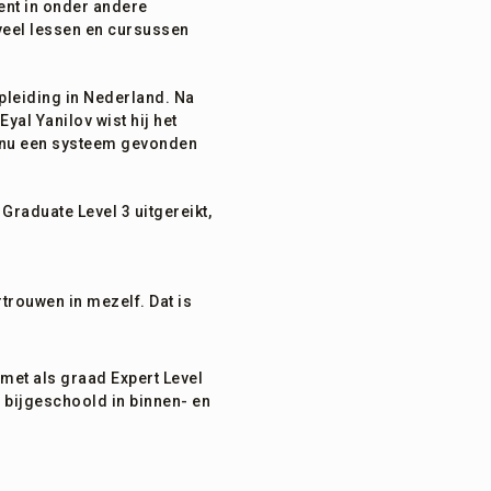
ent in onder andere
 veel lessen en cursussen
pleiding in Nederland. Na
al Yanilov wist hij het
ij nu een systeem gevonden
Graduate Level 3 uitgereikt,
rtrouwen in mezelf. Dat is
met als graad Expert Level
u bijgeschoold in binnen- en