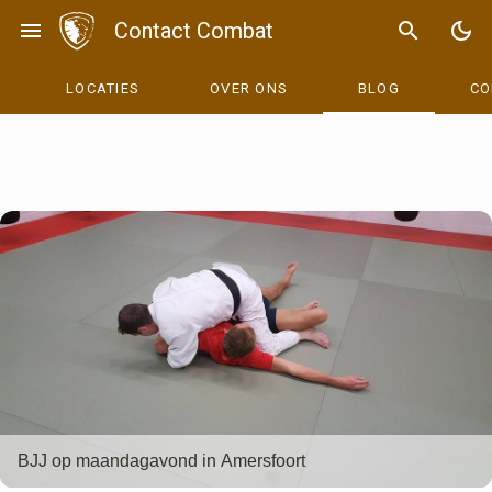
Skip
menu
Contact Combat
search
dark_mode
to
content
LOCATIES
OVER ONS
BLOG
CO
Blog
BJJ op maandagavond in Amersfoort