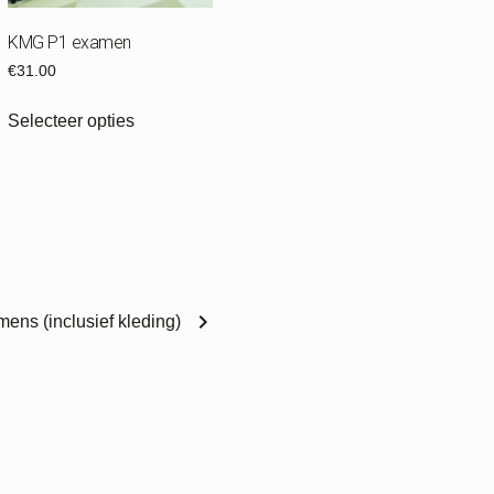
KMG P1 examen
€
31.00
Selecteer opties
chevron_right
ens (inclusief kleding)