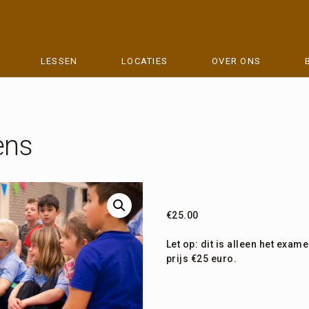
LESSEN
LOCATIES
OVER ONS
ens
€
25.00
Let op: dit is alleen het exa
prijs €25 euro.