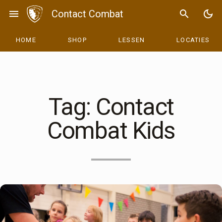
Skip
menu
Contact Combat
search
dark_mode
to
content
HOME
SHOP
LESSEN
LOCATIES
Tag:
Contact
Combat Kids