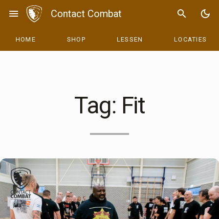
Skip
menu
Contact Combat
search
dark_mode
to
content
HOME
SHOP
LESSEN
LOCATIES
Tag:
Fit