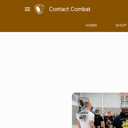
Skip
menu
Contact Combat
to
content
HOME
SHOP