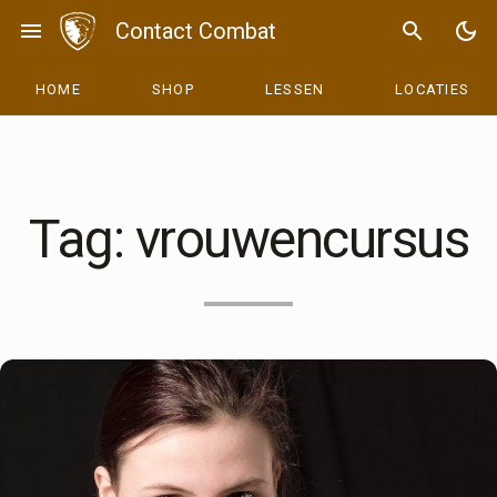
Skip
menu
Contact Combat
search
dark_mode
to
content
HOME
SHOP
LESSEN
LOCATIES
Tag:
vrouwencursus