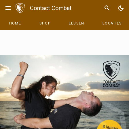
Skip
menu
Contact Combat
search
dark_mode
to
content
HOME
SHOP
LESSEN
LOCATIES