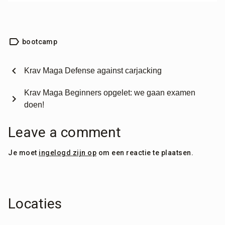
label
bootcamp
chevron_left
Krav Maga Defense against carjacking
Krav Maga Beginners opgelet: we gaan examen
chevron_right
doen!
Leave a comment
Je moet
ingelogd zijn op
om een reactie te plaatsen.
Locaties