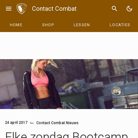
Skip
menu
Contact Combat
search
dark_mode
to
content
HOME
SHOP
LESSEN
LOCATIES
⌙
24 april 2017
Contact Combat Nieuws
Elke zondag Bootcamp