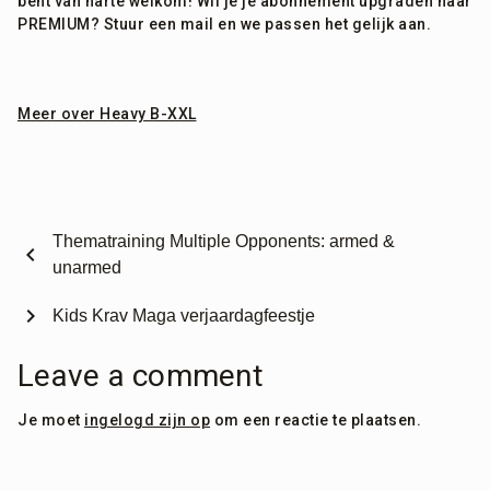
bent van harte welkom! Wil je je abonnement upgraden naar
PREMIUM? Stuur een mail en we passen het gelijk aan.
Meer over Heavy B-XXL
Thematraining Multiple Opponents: armed &
chevron_left
unarmed
chevron_right
Kids Krav Maga verjaardagfeestje
Leave a comment
Je moet
ingelogd zijn op
om een reactie te plaatsen.