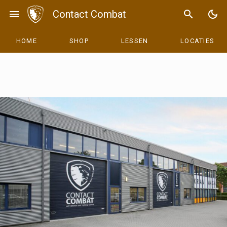
Skip
menu
Contact Combat
search
dark_mode
to
content
HOME
SHOP
LESSEN
LOCATIES