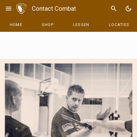
Skip
menu
Contact Combat
search
dark_mode
to
content
HOME
SHOP
LESSEN
LOCATIES